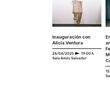
Inauguración con
E
Alicia Ventura
ar
F
26/06/2025
19:00 h
M
Sala Amós Salvador
C
12
Sa